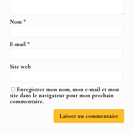
Nom
*
E-mail
*
Site web
Enregistrer mon nom, mon e-mail et mon
site dans le navigateur pour mon prochain
commentaire.