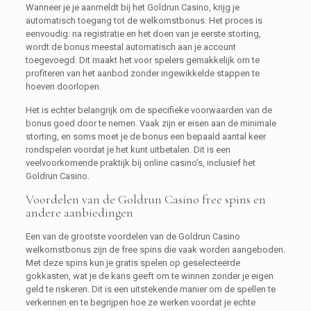
Wanneer je je aanmeldt bij het Goldrun Casino, krijg je
automatisch toegang tot de welkomstbonus. Het proces is
eenvoudig: na registratie en het doen van je eerste storting,
wordt de bonus meestal automatisch aan je account
toegevoegd. Dit maakt het voor spelers gemakkelijk om te
profiteren van het aanbod zonder ingewikkelde stappen te
hoeven doorlopen.
Het is echter belangrijk om de specifieke voorwaarden van de
bonus goed door te nemen. Vaak zijn er eisen aan de minimale
storting, en soms moet je de bonus een bepaald aantal keer
rondspelen voordat je het kunt uitbetalen. Dit is een
veelvoorkomende praktijk bij online casino’s, inclusief het
Goldrun Casino.
Voordelen van de Goldrun Casino free spins en
andere aanbiedingen
Een van de grootste voordelen van de Goldrun Casino
welkomstbonus zijn de free spins die vaak worden aangeboden.
Met deze spins kun je gratis spelen op geselecteerde
gokkasten, wat je de kans geeft om te winnen zonder je eigen
geld te riskeren. Dit is een uitstekende manier om de spellen te
verkennen en te begrijpen hoe ze werken voordat je echte