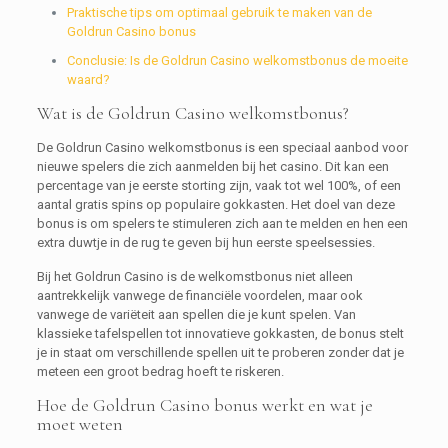
Praktische tips om optimaal gebruik te maken van de
Goldrun Casino bonus
Conclusie: Is de Goldrun Casino welkomstbonus de moeite
waard?
Wat is de Goldrun Casino welkomstbonus?
De Goldrun Casino welkomstbonus is een speciaal aanbod voor
nieuwe spelers die zich aanmelden bij het casino. Dit kan een
percentage van je eerste storting zijn, vaak tot wel 100%, of een
aantal gratis spins op populaire gokkasten. Het doel van deze
bonus is om spelers te stimuleren zich aan te melden en hen een
extra duwtje in de rug te geven bij hun eerste speelsessies.
Bij het Goldrun Casino is de welkomstbonus niet alleen
aantrekkelijk vanwege de financiële voordelen, maar ook
vanwege de variëteit aan spellen die je kunt spelen. Van
klassieke tafelspellen tot innovatieve gokkasten, de bonus stelt
je in staat om verschillende spellen uit te proberen zonder dat je
meteen een groot bedrag hoeft te riskeren.
Hoe de Goldrun Casino bonus werkt en wat je
moet weten