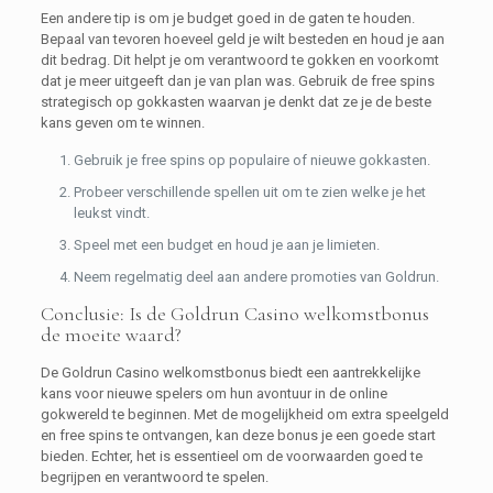
Een andere tip is om je budget goed in de gaten te houden.
Bepaal van tevoren hoeveel geld je wilt besteden en houd je aan
dit bedrag. Dit helpt je om verantwoord te gokken en voorkomt
dat je meer uitgeeft dan je van plan was. Gebruik de free spins
strategisch op gokkasten waarvan je denkt dat ze je de beste
kans geven om te winnen.
Gebruik je free spins op populaire of nieuwe gokkasten.
Probeer verschillende spellen uit om te zien welke je het
leukst vindt.
Speel met een budget en houd je aan je limieten.
Neem regelmatig deel aan andere promoties van Goldrun.
Conclusie: Is de Goldrun Casino welkomstbonus
de moeite waard?
De Goldrun Casino welkomstbonus biedt een aantrekkelijke
kans voor nieuwe spelers om hun avontuur in de online
gokwereld te beginnen. Met de mogelijkheid om extra speelgeld
en free spins te ontvangen, kan deze bonus je een goede start
bieden. Echter, het is essentieel om de voorwaarden goed te
begrijpen en verantwoord te spelen.