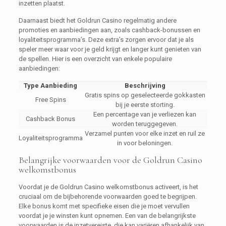
inzetten plaatst.
Daarnaast biedt het Goldrun Casino regelmatig andere
promoties en aanbiedingen aan, zoals cashback-bonussen en
loyaliteitsprogramma’s. Deze extra’s zorgen ervoor dat je als
speler meer waar voor je geld krijgt en langer kunt genieten van
de spellen. Hier is een overzicht van enkele populaire
aanbiedingen:
Type Aanbieding
Beschrijving
Gratis spins op geselecteerde gokkasten
Free Spins
bij je eerste storting.
Een percentage van je verliezen kan
Cashback Bonus
worden teruggegeven.
Verzamel punten voor elke inzet en ruil ze
Loyaliteitsprogramma
in voor beloningen.
Belangrijke voorwaarden voor de Goldrun Casino
welkomstbonus
Voordat je de Goldrun Casino welkomstbonus activeert, is het
cruciaal om de bijbehorende voorwaarden goed te begrijpen.
Elke bonus komt met specifieke eisen die je moet vervullen
voordat je je winsten kunt opnemen. Een van de belangrijkste
voorwaarden is de inzetvereiste, die kan variëren afhankelijk van