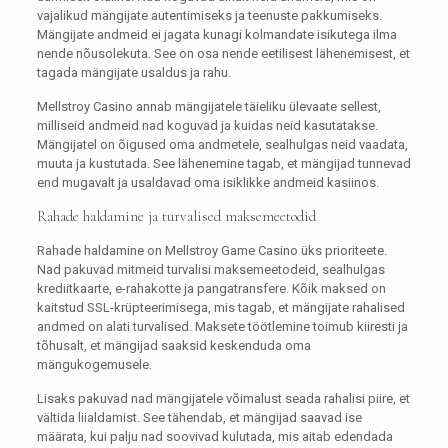
vajalikud mängijate autentimiseks ja teenuste pakkumiseks.
Mängijate andmeid ei jagata kunagi kolmandate isikutega ilma
nende nõusolekuta. See on osa nende eetilisest lähenemisest, et
tagada mängijate usaldus ja rahu.
Mellstroy Casino annab mängijatele täieliku ülevaate sellest,
milliseid andmeid nad koguvad ja kuidas neid kasutatakse.
Mängijatel on õigused oma andmetele, sealhulgas neid vaadata,
muuta ja kustutada. See lähenemine tagab, et mängijad tunnevad
end mugavalt ja usaldavad oma isiklikke andmeid kasiinos.
Rahade haldamine ja turvalised maksemeetodid
Rahade haldamine on Mellstroy Game Casino üks prioriteete.
Nad pakuvad mitmeid turvalisi maksemeetodeid, sealhulgas
krediitkaarte, e-rahakotte ja pangatransfere. Kõik maksed on
kaitstud SSL-krüpteerimisega, mis tagab, et mängijate rahalised
andmed on alati turvalised. Maksete töötlemine toimub kiiresti ja
tõhusalt, et mängijad saaksid keskenduda oma
mängukogemusele.
Lisaks pakuvad nad mängijatele võimalust seada rahalisi piire, et
vältida liialdamist. See tähendab, et mängijad saavad ise
määrata, kui palju nad soovivad kulutada, mis aitab edendada