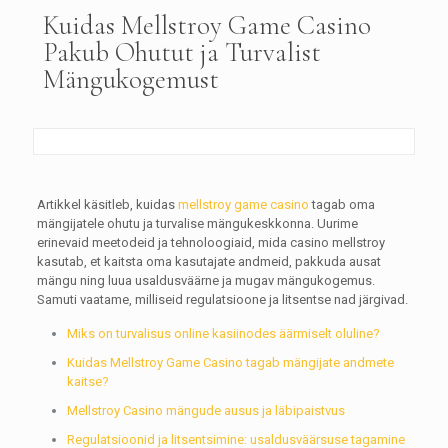
Kuidas Mellstroy Game Casino
Pakub Ohutut ja Turvalist
Mängukogemust
Artikkel käsitleb, kuidas
mellstroy game casino
tagab oma
mängijatele ohutu ja turvalise mängukeskkonna. Uurime
erinevaid meetodeid ja tehnoloogiaid, mida casino mellstroy
kasutab, et kaitsta oma kasutajate andmeid, pakkuda ausat
mängu ning luua usaldusväärne ja mugav mängukogemus.
Samuti vaatame, milliseid regulatsioone ja litsentse nad järgivad.
Miks on turvalisus online kasiinodes äärmiselt oluline?
Kuidas Mellstroy Game Casino tagab mängijate andmete
kaitse?
Mellstroy Casino mängude ausus ja läbipaistvus
Regulatsioonid ja litsentsimine: usaldusväärsuse tagamine