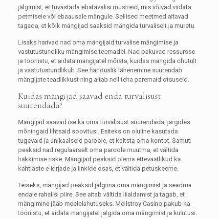
jälgimist, et tuvastada ebatavalisi mustreid, mis võivad viidata
petmisele või ebaausale mängule. Sellised meetmed aitavad
tagada, et kõik mängijad saaksid mängida turvaliselt ja muretu.
Lisaks harivad nad oma mängijaid turvalise mängimise ja
vastutustundliku mängimise teemadel. Nad pakuvad ressursse
ja tööriistu, et aidata mängijatel mõista, kuidas mängida ohutult
ja vastutustundlikult. See hariduslik lähenemine suurendab
mängijate teadlikkust ning aitab neil teha paremaid otsuseid.
Kuidas mängijad saavad enda turvalisust
suurendada?
Mängijad saavad ise ka oma turvalisust suurendada, järgides
mõningaid lihtsaid soovitusi. Esiteks on oluline kasutada
tugevaid ja unikaalseid paroole, et kaitsta oma kontot. Samuti
peaksid nad regulaarselt oma paroole muutma, et vältida
häkkimise riske. Mängijad peaksid olema ettevaatlikud ka
kahtlaste e-kirjade ja linkide osas, et vältida petuskeeme.
Teiseks, mängijad peaksid jälgima oma mängimist ja seadma
endale rahalisi piire. See aitab vältida liialdamist ja tagab, et
mängimine jääb meelelahutuseks. Mellstroy Casino pakub ka
tööriistu, et aidata mängijatel jälgida oma mängimist ja kulutusi.