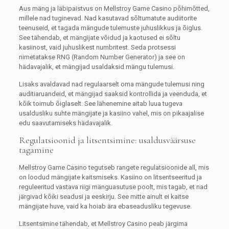
Aus mäng ja läbipaistvus on Mellstroy Game Casino põhimõtted,
millele nad tuginevad. Nad kasutavad sõltumatute audiitorite
teenuseid, et tagada mängude tulemuste juhuslikkus ja õiglus.
See tähendab, et mängijate võidud ja kaotused ei sõltu
kasiinost, vaid juhuslikest numbritest. Seda protsessi
nimetatakse RNG (Random Number Generator) ja see on
hädavajalik, et mängijad usaldaksid mängu tulemusi.
Lisaks avaldavad nad regulaarselt oma mängude tulemusi ning
auditiaruandeid, et mängijad saaksid kontrollida ja veenduda, et
kõik toimub õiglaselt. See lähenemine aitab luua tugeva
usaldusliku suhte mängijate ja kasiino vahel, mis on pikaajalise
edu saavutamiseks hädavajalik.
Regulatsioonid ja litsentsimine: usaldusväärsuse
tagamine
Mellstroy Game Casino tegutseb rangete regulatsioonide all, mis
on loodud mängijate kaitsmiseks. Kasiino on litsentseeritud ja
reguleeritud vastava riigi mänguasutuse poolt, mis tagab, et nad
järgivad kõiki seadusi ja eeskirju. See mitte ainult ei kaitse
mängijate huve, vaid ka hoiab ära ebaseadusliku tegevuse.
Litsentsimine tähendab, et Mellstroy Casino peab järgima