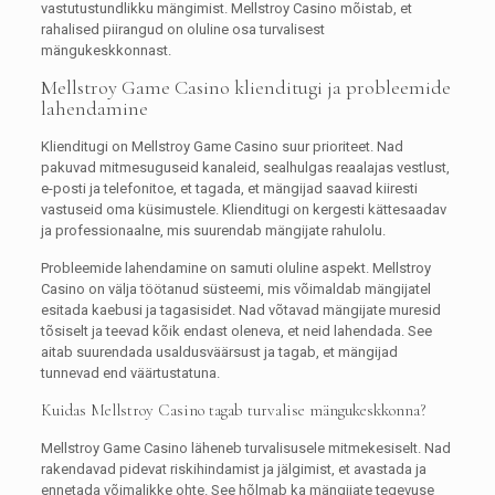
vastutustundlikku mängimist. Mellstroy Casino mõistab, et
rahalised piirangud on oluline osa turvalisest
mängukeskkonnast.
Mellstroy Game Casino klienditugi ja probleemide
lahendamine
Klienditugi on Mellstroy Game Casino suur prioriteet. Nad
pakuvad mitmesuguseid kanaleid, sealhulgas reaalajas vestlust,
e-posti ja telefonitoe, et tagada, et mängijad saavad kiiresti
vastuseid oma küsimustele. Klienditugi on kergesti kättesaadav
ja professionaalne, mis suurendab mängijate rahulolu.
Probleemide lahendamine on samuti oluline aspekt. Mellstroy
Casino on välja töötanud süsteemi, mis võimaldab mängijatel
esitada kaebusi ja tagasisidet. Nad võtavad mängijate muresid
tõsiselt ja teevad kõik endast oleneva, et neid lahendada. See
aitab suurendada usaldusväärsust ja tagab, et mängijad
tunnevad end väärtustatuna.
Kuidas Mellstroy Casino tagab turvalise mängukeskkonna?
Mellstroy Game Casino läheneb turvalisusele mitmekesiselt. Nad
rakendavad pidevat riskihindamist ja jälgimist, et avastada ja
ennetada võimalikke ohte. See hõlmab ka mängijate tegevuse