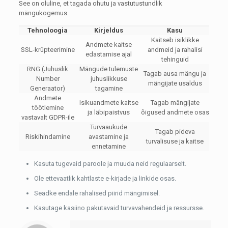
See on oluline, et tagada ohutu ja vastutustundlik
mängukogemus.
Tehnoloogia
Kirjeldus
Kasu
Kaitseb isiklikke
Andmete kaitse
SSL-krüpteerimine
andmeid ja rahalisi
edastamise ajal
tehinguid
RNG (Juhuslik
Mängude tulemuste
Tagab ausa mängu ja
Number
juhuslikkuse
mängijate usaldus
Generaator)
tagamine
Andmete
Isikuandmete kaitse
Tagab mängijate
töötlemine
ja läbipaistvus
õigused andmete osas
vastavalt GDPR-ile
Turvaaukude
Tagab pideva
Riskihindamine
avastamine ja
turvalisuse ja kaitse
ennetamine
Kasuta tugevaid paroole ja muuda neid regulaarselt.
Ole ettevaatlik kahtlaste e-kirjade ja linkide osas.
Seadke endale rahalised piirid mängimisel.
Kasutage kasiino pakutavaid turvavahendeid ja ressursse.