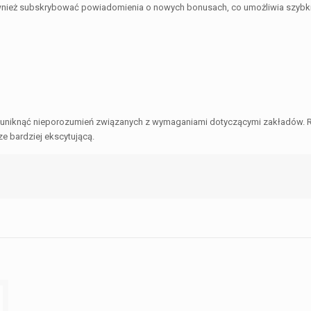
wnież subskrybować powiadomienia o nowych bonusach, co umożliwia szybkie 
y uniknąć nieporozumień związanych z wymaganiami dotyczącymi zakładów. R
ze bardziej ekscytującą.