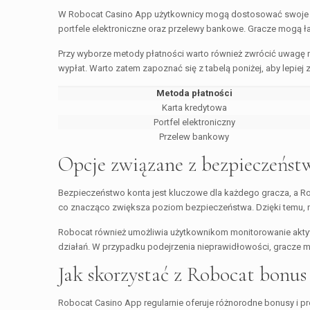
W Robocat Casino App użytkownicy mogą dostosować swoje meto
portfele elektroniczne oraz przelewy bankowe. Gracze mogą 
Przy wyborze metody płatności warto również zwrócić uwagę na 
wypłat. Warto zatem zapoznać się z tabelą poniżej, aby lepiej
Metoda płatności
Karta kredytowa
Portfel elektroniczny
Przelew bankowy
Opcje związane z bezpieczeńs
Bezpieczeństwo konta jest kluczowe dla każdego gracza, a Ro
co znacząco zwiększa poziom bezpieczeństwa. Dzięki temu, n
Robocat również umożliwia użytkownikom monitorowanie aktywn
działań. W przypadku podejrzenia nieprawidłowości, gracze
Jak skorzystać z Robocat bonus
Robocat Casino App regularnie oferuje różnorodne bonusy i pr