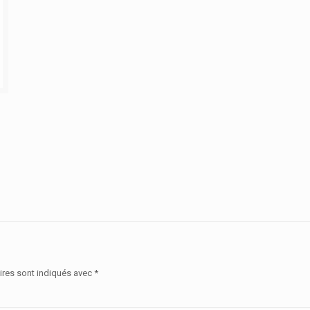
ires sont indiqués avec
*