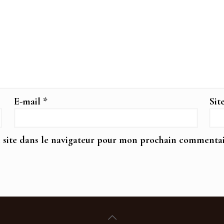
E-mail
*
Sit
site dans le navigateur pour mon prochain commentai