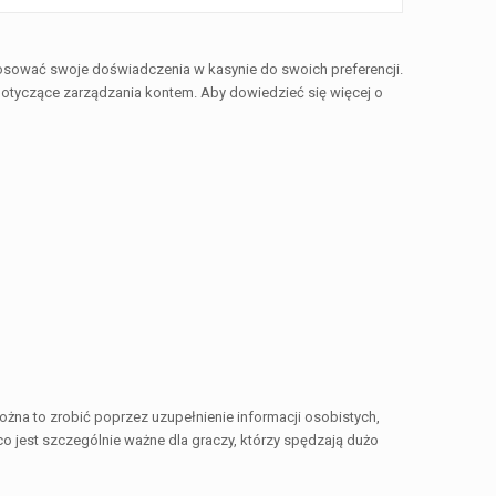
osować swoje doświadczenia w kasynie do swoich preferencji.
dotyczące zarządzania kontem. Aby dowiedzieć się więcej o
na to zrobić poprzez uzupełnienie informacji osobistych,
co jest szczególnie ważne dla graczy, którzy spędzają dużo