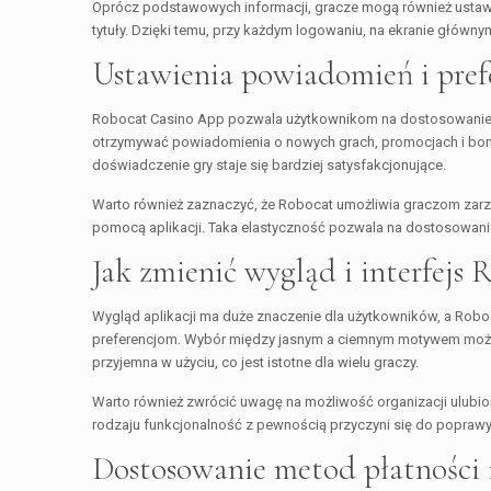
Oprócz podstawowych informacji, gracze mogą również ustawić
tytuły. Dzięki temu, przy każdym logowaniu, na ekranie główn
Ustawienia powiadomień i pref
Robocat Casino App pozwala użytkownikom na dostosowanie u
otrzymywać powiadomienia o nowych grach, promocjach i bonus
doświadczenie gry staje się bardziej satysfakcjonujące.
Warto również zaznaczyć, że Robocat umożliwia graczom zarz
pomocą aplikacji. Taka elastyczność pozwala na dostosowani
Jak zmienić wygląd i interfejs
Wygląd aplikacji ma duże znaczenie dla użytkowników, a Roboc
preferencjom. Wybór między jasnym a ciemnym motywem może zn
przyjemna w użyciu, co jest istotne dla wielu graczy.
Warto również zwrócić uwagę na możliwość organizacji ulubio
rodzaju funkcjonalność z pewnością przyczyni się do poprawy
Dostosowanie metod płatności 