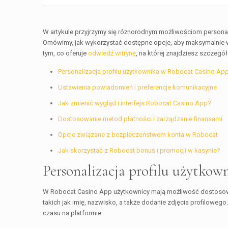
W artykule przyjrzymy się różnorodnym możliwościom persona
Omówimy, jak wykorzystać dostępne opcje, aby maksymalnie wy
tym, co oferuje
odwiedź witrynę
, na której znajdziesz szczegół
Personalizacja profilu użytkownika w Robocat Casino Ap
Ustawienia powiadomień i preferencje komunikacyjne
Jak zmienić wygląd i interfejs Robocat Casino App?
Dostosowanie metod płatności i zarządzanie finansami
Opcje związane z bezpieczeństwem konta w Robocat
Jak skorzystać z Robocat bonus i promocji w kasynie?
Personalizacja profilu użytko
W Robocat Casino App użytkownicy mają możliwość dostosowan
takich jak imię, nazwisko, a także dodanie zdjęcia profiloweg
czasu na platformie.