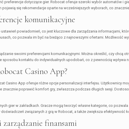
 preferencje dotyczące gier. Robocat oferuje szeroki wybór automatów i g
ym pojawią się rekomendacje oparte na wcześniejszych wyborach, co znacznie
erencje komunikacyjne
stawień powiadomień, co jest kluczowe dla zarządzania informacjami, któ
ach, co pozwala im być na bieżąco z najnowszymi ofertami. Możliwość wyboru
ądzanie swoimi preferencjami komunikacyjnymi. Można określić, czy chcą 
e sposobu kontaktu do indywidualnych upodobań, co z pewnością wpływa na 
 Robocat Casino App?
at Casino App oferuje różne opcje personalizacji interfejsu. Użytkownicy m
acznie poprawić komfort gry, zwłaszcza podczas długich sesji. Dostosowani
nych gier w zakładkach. Gracze mogą tworzyć własne kategorie, co pozwala 
 doświadczeń związanych z grą w Robocat, a także zwiększa efektywność korz
i zarządzanie finansami