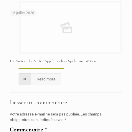
16 juillet 2026
Die Vorteile der N1 Bet App für mobiles Spielen und Wetten
Read more
Laisser un commentaire
Votre adresse e-mail ne sera pas publiée.
Les champs
obligatoires sont indiqués avec
*
Commentaire
*