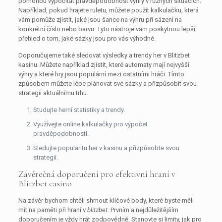
pomohou vypočítat pravděpodobnost výhry v různých situacích.
Například, pokud hrajete ruletu, můžete použít kalkulačku, která
vám pomůže zjistit, jaké jsou šance na výhru při sázení na
konkrétní číslo nebo barvu. Tyto nástroje vám poskytnou lepší
přehled o tom, jaké sázky jsou pro vás výhodné.
Doporučujeme také sledovat výsledky a trendy her v Blitzbet
kasinu. Můžete například zjistit, které automaty mají nejvyšší
výhry a které hry jsou populární mezi ostatními hráči. Tímto
způsobem můžete lépe plánovat své sázky a přizpůsobit svou
strategii aktuálnímu trhu.
Studujte herní statistiky a trendy.
Využívejte online kalkulačky pro výpočet
pravděpodobností.
Sledujte popularitu her v kasinu a přizpůsobte svou
strategii.
Závěrečná doporučení pro efektivní hraní v
Blitzbet casino
Na závěr bychom chtěli shrnout klíčové body, které byste měli
mít na paměti při hraní v
blitzbet
. Prvním a nejdůležitějším
doporučením je vždy hrát zodpovědně. Stanovte si limity, jak pro