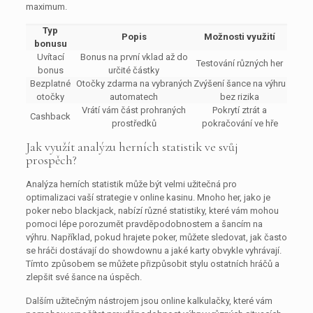
maximum.
Typ
Popis
Možnosti využití
bonusu
Uvítací
Bonus na první vklad až do
Testování různých her
bonus
určité částky
Bezplatné
Otočky zdarma na vybraných
Zvýšení šance na výhru
otočky
automatech
bez rizika
Vrátí vám část prohraných
Pokrytí ztrát a
Cashback
prostředků
pokračování ve hře
Jak využít analýzu herních statistik ve svůj
prospěch?
Analýza herních statistik může být velmi užitečná pro
optimalizaci vaší strategie v online kasinu. Mnoho her, jako je
poker nebo blackjack, nabízí různé statistiky, které vám mohou
pomoci lépe porozumět pravděpodobnostem a šancím na
výhru. Například, pokud hrajete poker, můžete sledovat, jak často
se hráči dostávají do showdownu a jaké karty obvykle vyhrávají.
Tímto způsobem se můžete přizpůsobit stylu ostatních hráčů a
zlepšit své šance na úspěch.
Dalším užitečným nástrojem jsou online kalkulačky, které vám