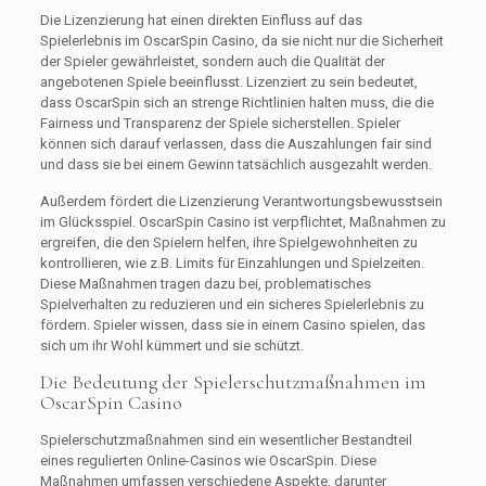
Die Lizenzierung hat einen direkten Einfluss auf das
Spielerlebnis im OscarSpin Casino, da sie nicht nur die Sicherheit
der Spieler gewährleistet, sondern auch die Qualität der
angebotenen Spiele beeinflusst. Lizenziert zu sein bedeutet,
dass OscarSpin sich an strenge Richtlinien halten muss, die die
Fairness und Transparenz der Spiele sicherstellen. Spieler
können sich darauf verlassen, dass die Auszahlungen fair sind
und dass sie bei einem Gewinn tatsächlich ausgezahlt werden.
Außerdem fördert die Lizenzierung Verantwortungsbewusstsein
im Glücksspiel. OscarSpin Casino ist verpflichtet, Maßnahmen zu
ergreifen, die den Spielern helfen, ihre Spielgewohnheiten zu
kontrollieren, wie z.B. Limits für Einzahlungen und Spielzeiten.
Diese Maßnahmen tragen dazu bei, problematisches
Spielverhalten zu reduzieren und ein sicheres Spielerlebnis zu
fördern. Spieler wissen, dass sie in einem Casino spielen, das
sich um ihr Wohl kümmert und sie schützt.
Die Bedeutung der Spielerschutzmaßnahmen im
OscarSpin Casino
Spielerschutzmaßnahmen sind ein wesentlicher Bestandteil
eines regulierten Online-Casinos wie OscarSpin. Diese
Maßnahmen umfassen verschiedene Aspekte, darunter