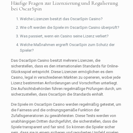
Häufige Fragen zur Lizenzierung und Regulierung
bei OscarSpin
Welche Lizenzen besitzt das OscarSpin Casino?
Wie oft werden die Spiele im OscarSpin Casino überprüft?
Was passiert, wenn ein Casino seine Lizenz verliert?
Welche Maßnahmen ergreift OscarSpin zum Schutz der
Spieler?
Das OscarSpin Casino besitzt mehrere Lizenzen, die
sicherstellen, dass es den internationalen Standards für Online-
Glücksspiel entspricht. Diese Lizenzen ermöglichen es dem
Casino, legal in verschiedenen Märkten zu operieren, wobei jede
Lizenz bestimmten Anforderungen und Vorschriften unterliegt.
Die Aufsichtsbehörden führen regelmäßige Prüfungen durch, um
sicherzustellen, dass OscarSpin die Standards einhält.
Die Spiele im OscarSpin Casino werden regelmäßig getestet, um
die Fairness und die ordnungsgemäße Funktion der
Zufallsgeneratoren zu gewährleisten. Diese Tests werden von
unabhängigen Dritten durchgeführt, die sicherstellen, dass die
Spiele transparent und fair sind. So können die Spieler sicher
sein, dass sie in einem sicheren und regulierten Umfeld spielen.