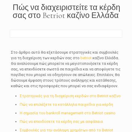
Πώς να διαχειριστείτε τα κέρδη
σας στο Betriot καζίνο Ελλάδα
Στο άρθρο αυτό θα εξετάσουμε στρατηγικές και συμβουλές
για τη διαχείριση των κερδών σας στο
betriot
καζίνο Ελλάδα.
Θα αναλύσουμε πώς μπορείτε να μεγιστοποιήσετε τα κέρδη
σας, να επενδύσετε σωστά σε παιχνίδια και να αποφύγετε τις
παγίδες που μπορεί να οδηγήσουν σε απώλειες. Επιπλέον, θα
δώσουμε έμφαση στους τρόπους ανάληψης και κατάθεσης,
καθώς και στις προσφορές που μπορεί να σας ενδιαφέρουν.
Στρατηγικές για τη διαχείριση κερδών στο Betriot καζίνο
Πώς να επιλέξετε τα κατάλληλα παιχνίδια για κέρδη
Η σημασία του bankroll management στο Betriot casino
Πώς να επενδύσετε τα κέρδη σας με ασφάλεια
Συμβουλές για την ανάληψη χρημάτων από το Betriot