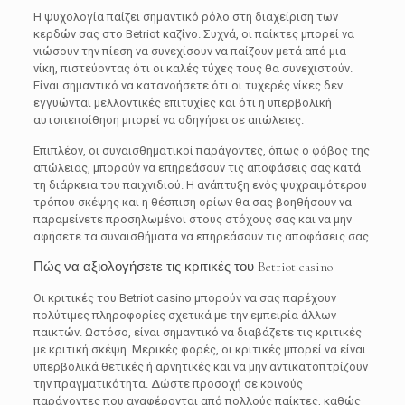
Η ψυχολογία παίζει σημαντικό ρόλο στη διαχείριση των
κερδών σας στο Betriot καζίνο. Συχνά, οι παίκτες μπορεί να
νιώσουν την πίεση να συνεχίσουν να παίζουν μετά από μια
νίκη, πιστεύοντας ότι οι καλές τύχες τους θα συνεχιστούν.
Είναι σημαντικό να κατανοήσετε ότι οι τυχερές νίκες δεν
εγγυώνται μελλοντικές επιτυχίες και ότι η υπερβολική
αυτοπεποίθηση μπορεί να οδηγήσει σε απώλειες.
Επιπλέον, οι συναισθηματικοί παράγοντες, όπως ο φόβος της
απώλειας, μπορούν να επηρεάσουν τις αποφάσεις σας κατά
τη διάρκεια του παιχνιδιού. Η ανάπτυξη ενός ψυχραιμότερου
τρόπου σκέψης και η θέσπιση ορίων θα σας βοηθήσουν να
παραμείνετε προσηλωμένοι στους στόχους σας και να μην
αφήσετε τα συναισθήματα να επηρεάσουν τις αποφάσεις σας.
Πώς να αξιολογήσετε τις κριτικές του Betriot casino
Οι κριτικές του Betriot casino μπορούν να σας παρέχουν
πολύτιμες πληροφορίες σχετικά με την εμπειρία άλλων
παικτών. Ωστόσο, είναι σημαντικό να διαβάζετε τις κριτικές
με κριτική σκέψη. Μερικές φορές, οι κριτικές μπορεί να είναι
υπερβολικά θετικές ή αρνητικές και να μην αντικατοπτρίζουν
την πραγματικότητα. Δώστε προσοχή σε κοινούς
παράγοντες που αναφέρονται από πολλούς παίκτες, καθώς