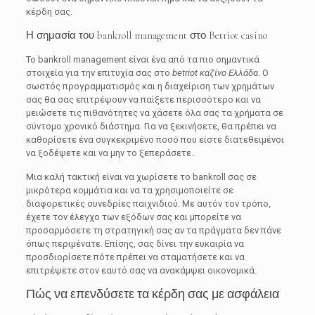
κέρδη σας.
Η σημασία του bankroll management στο Betriot casino
Το bankroll management είναι ένα από τα πιο σημαντικά
στοιχεία για την επιτυχία σας στο
betriot καζίνο Ελλάδα
. Ο
σωστός προγραμματισμός και η διαχείριση των χρημάτων
σας θα σας επιτρέψουν να παίξετε περισσότερο και να
μειώσετε τις πιθανότητες να χάσετε όλα σας τα χρήματα σε
σύντομο χρονικό διάστημα. Για να ξεκινήσετε, θα πρέπει να
καθορίσετε ένα συγκεκριμένο ποσό που είστε διατεθειμένοι
να ξοδέψετε και να μην το ξεπεράσετε.
Μια καλή τακτική είναι να χωρίσετε το bankroll σας σε
μικρότερα κομμάτια και να τα χρησιμοποιείτε σε
διαφορετικές συνεδρίες παιχνιδιού. Με αυτόν τον τρόπο,
έχετε τον έλεγχο των εξόδων σας και μπορείτε να
προσαρμόσετε τη στρατηγική σας αν τα πράγματα δεν πάνε
όπως περιμένατε. Επίσης, σας δίνει την ευκαιρία να
προσδιορίσετε πότε πρέπει να σταματήσετε και να
επιτρέψετε στον εαυτό σας να ανακάμψει οικονομικά.
Πώς να επενδύσετε τα κέρδη σας με ασφάλεια