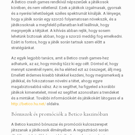
A Betico crash games rendkívül népszerűek a játékosok
körében, és nem véletlenül. Ezek a játékok izgalmasak, gyorsak
és a nyerési lehetőségek széles spektrumát kínálják. A lényege,
hogy a játék során egy szorzó folyamatosan növekszik, és a
játékosoknak a megfelelő pillanatban kell leállniuk, hogy
megnyerjék a tétjüket. A kihívás abban rejlik, hogy sosem
lehetünk biztosak abban, hogy a szorzó meddig fog emelkedni.
Ezért is fontos, hogy a játék során tartsuk szem előtt a
stratégiánkat.
Az egyik legjobb tanács, amit a Betico crash games-hez
adhatunk, az az, hogy mindig tűzz ki egy célt. Döntsd el, hogy
mennyit szeretnél nyerni, és ha elérted ezt az összeget, állj meg.
Emellett érdemes kisebb tétekkel kezdeni, hogy megismerkedj a
játékkal, és fokozatosan növelni a tétet, ahogy egyre
magabiztosabbá válsz. Az is segíthet, ha figyeled a korábbi
játékok kimeneteleit, mivel ez segíthet azonosítani a trendeket
és a mintákat. További információkért és játékokért látogass el a
http://betico.hu.net/
oldalra.
Bónuszok és promóciók a Betico kaszinóban
A Betico kaszinó bónuszai és promóciói kulcsszerepet
játszanak a játékosok élményében. A regisztráció során